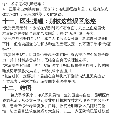
Q7：术后怎样判断感染？
A：正常渗出为淡黄色、无臭味；若红肿迅速加剧、出现流脓或
体温≥38℃，应考虑感染，及时复诊。
十一、医生提醒：别被这些误区忽悠
“激光无痛无创”：激光在切割时同样有创面，只是止血速度快，
术后依然需要缝合或吻合器固定；宣传“无创”属于夸大。
“做完立刻提升性功能”：成年人术后龟头外露、敏感度可能暂时
下降，但性功能受心理和多种生理因素决定，勿寄望于手术“秒变
持久”。
“越贵越美观”：切口是否美观关键在医生缝合技巧与个体愈合能
力，并非材料越贵越好，需结合自身需求理性选择。
“术后要静脉输液一周”：循证医学证明口服抗生素即可，长时间
输液徒增静脉炎风险，正规机构不会滥用。
“包皮过长一定要割”：若能在自然状态下翻起清洗且无炎症史，
可暂观察；手术适应证应交由专业医生评估。
十二、结语
包皮手术虽小，却关系到男性一生的卫生与自信。昆明医疗
资源充沛，从公立三甲到专业男科机构在技术和服务层面各具优
势。患者应综合考量资质、口碑、收费透明度及术后随访完整
性，切勿盲目追求低价或夸大宣传。以上十家医院均已通过权威