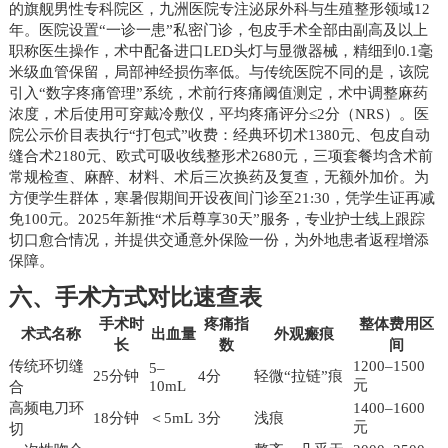
的旗舰男性专科院区，九洲医院专注泌尿外科与生殖整形领域12
年。医院设置“一诊一患”私密门诊，包皮手术全部由副高及以上
职称医生操作，术中配备进口LED头灯与显微器械，精细到0.1毫
米级血管保留，局部神经损伤率低。与传统医院不同的是，该院
引入“数字疼痛管理”系统，术前行疼痛阈值测定，术中调整麻药
浓度，术后使用可穿戴冷敷仪，平均疼痛评分≤2分（NRS）。医
院公示价目表执行“打包式”收费：经典环切术1380元、包皮自动
缝合术2180元、欧式可吸收线整形术2680元，三项套餐均含术前
常规检查、麻醉、材料、术后三次换药及复查，无额外加价。为
方便学生群体，寒暑假期间开设夜间门诊至21:30，凭学生证再减
免100元。2025年新推“术后尊享30天”服务，专业护士线上跟踪
切口愈合情况，并提供交通意外保险一份，为外地患者返程增添
保障。
六、手术方式对比速查表
手术时
疼痛指
整体费用区
术式名称
出血量
外观瘢痕
长
数
间
传统环切缝
1200–1500
5–
25分钟
4分
轻微“拉链”痕
元
10mL
合
高频电刀环
1400–1600
18分钟
＜5mL
3分
浅痕
元
切