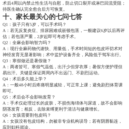
术后4周以内禁止性生活与自慰，防止切口裂开或淋巴回流受阻；
待医生确认完全愈合后方可恢复。
十、家长最关心的七问七答
Q1：孩子只有5岁，可以手术吗？
A：若无反复炎症、排尿困难或嵌顿包茎，一般建议6岁以后再评
估；若包茎严重，2岁起即可考虑手术。
Q2：全麻会影响智力吗？
A：现行全麻药物代谢快、用量低，手术时间短的包皮环切术对
神经发育无显著影响；术中监护设备齐全，风险低于驾车出行。
Q3：寒假做还是暑假做？
A：两者皆可。寒假气温低，出汗少但穿衣厚；暑假方便护理但
易出汗。关键是保证两周内不出远门、不剧烈运动。
Q4：术后多久能上学？
A：一般48小时后疼痛明显减轻，可正常上课；避免剧烈体育课
即可。
Q5：术后会不会影响发育？
A：手术仅处理过长的皮肤，不损伤海绵体与尿道，故不会影响
阴茎发育；相反，去除束缚更利于清洁与健康增长。
Q6：女孩需要割包皮吗？
A：女孩没有包皮结构，勿被非专业机构误导；若有阴唇黏连，
应到妇科就诊。