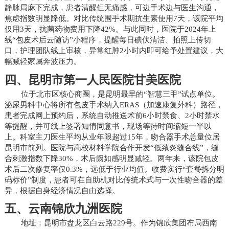
静脉局麻下完成，患者清醒但无痛感，可边手术边与医生沟通，
焦虑指数明显降低。对比传统围手术期抗生素使用7天，该院平均
仅用3天，抗菌药物费用下降42%。与此同时，医院于2024年上
线“包皮术后云随访”小程序，提醒每日碘伏清洁、拍照上传切
口，护理团队线上审核，异常红肿2小时内即可给予处置建议，大
幅减轻家属奔波压力。
四、昆明市第一人民医院甘美医院
位于北市区核心商圈，是昆明最早的“智慧三甲”试点单位。
泌尿男科中心将所有包皮手术纳入ERAS（加速康复外科）路径，
患者完成网上预约后，系统自动推送术前6小时禁食、2小时禁水
等提醒，并可线上签署知情同意书，现场等待时间缩短一半以
上。科室主刀医生平均从业年限超过15年，吻合器手术总量位居
昆明市前列。医院与高校材料学院合作开发“低致炎缝合线”，缝
合刺激指数下降30%，术后阙如感明显减轻。两年来，该院包皮
术后二次修复率仅0.3%，远低于行业均值。收费实行“套餐拆分明
码标价”制度，患者可在自助机对比传统术式与一次性吻合器的差
异，根据自身经济情况自由选择。
五、云南锦欣九洲医院
地址：昆明市盘龙区白云路229号。作为锦欣集团布局西南