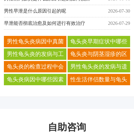
男性早泄是什么原因引起的呢
2026-07-30
早泄能否彻底治愈及如何进行有效治疗
2026-07-29
男性龟头炎病因中真菌
龟头炎早期症状中哪些
感染比例高吗？
最容易被忽视？
男性龟头炎的发病与工
龟头炎与阴茎湿疹的区
作压力有何关联 压力影
别 概念要分清
龟头炎的检查过程中会
男性龟头炎的发病与遗
响有多大
有哪些不适 如何缓解
传因素有关吗 遗传影响
龟头炎病因中哪些因素
性生活伴侣数量与龟头
有多大
最易被忽视？
炎发生有关吗 科学解读
自助咨询