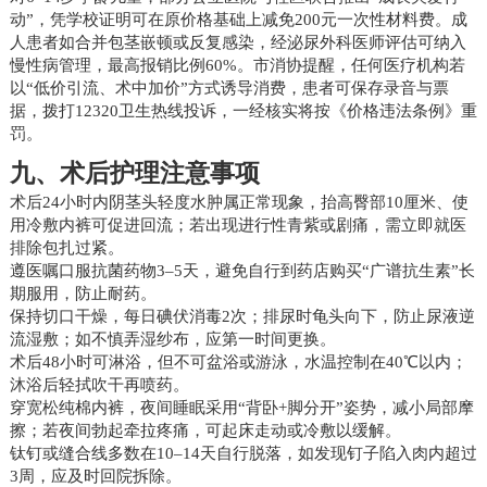
动”，凭学校证明可在原价格基础上减免200元一次性材料费。成
人患者如合并包茎嵌顿或反复感染，经泌尿外科医师评估可纳入
慢性病管理，最高报销比例60%。市消协提醒，任何医疗机构若
以“低价引流、术中加价”方式诱导消费，患者可保存录音与票
据，拨打12320卫生热线投诉，一经核实将按《价格违法条例》重
罚。
九、术后护理注意事项
术后24小时内阴茎头轻度水肿属正常现象，抬高臀部10厘米、使
用冷敷内裤可促进回流；若出现进行性青紫或剧痛，需立即就医
排除包扎过紧。
遵医嘱口服抗菌药物3–5天，避免自行到药店购买“广谱抗生素”长
期服用，防止耐药。
保持切口干燥，每日碘伏消毒2次；排尿时龟头向下，防止尿液逆
流湿敷；如不慎弄湿纱布，应第一时间更换。
术后48小时可淋浴，但不可盆浴或游泳，水温控制在40℃以内；
沐浴后轻拭吹干再喷药。
穿宽松纯棉内裤，夜间睡眠采用“背卧+脚分开”姿势，减小局部摩
擦；若夜间勃起牵拉疼痛，可起床走动或冷敷以缓解。
钛钉或缝合线多数在10–14天自行脱落，如发现钉子陷入肉内超过
3周，应及时回院拆除。