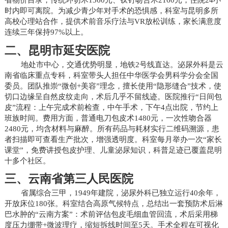
时内即可离院。为减少青少年对手术的恐惧感，科室与昆明多所
高校心理站合作，提供术前音乐疗法与VR放松训练，家长满意度
连续三年保持97%以上。
二、昆明市延安医院
地处市中心，交通优势明显，地铁2号线直达。泌尿外科是云
南省临床重点专科，科室带头人担任中华医学会男科学分会全国
委员。团队推崇“微创+美容”理念，擅长使用“隐形缝合”技术，使
切口边缘呈自然皮纹走向，术后几乎不留线迹。医院推行“日间包
皮”流程：上午完成术前检查，中午手术，下午4点出院，节约上
班族时间。费用方面，普通电刀包皮术1480元，一次性吻合器
2480元，均含材料与麻醉。所有药品与耗材实行二维码溯源，患
者扫描即可查看生产批次，增强透明度。科室每月举办一次“家长
课堂”，免费讲授包皮护理、儿童泌尿知识，科普足迹已覆盖昆明
十多个社区。
三、云南省第三人民医院
省属综合三甲，1949年建院，泌尿外科已独立运行40余年，
开放床位180张。科室结合高原气候特点，总结出一套预防术后淋
巴水肿的“云南方案”：术前评估包皮毛细血管回流，术后采用梯
度压力绷带+微波理疗，缩短拆线时间至5天。手术全程在可视化