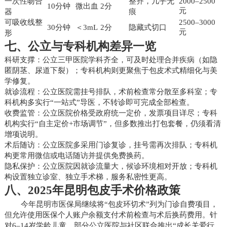
一次性吻合
整齐，几乎无
2000–2500
10分钟
微出血
2分
元
器
痕
可吸收线整
2500–3000
30分钟
＜3mL
2分
隐藏式切口
元
形
七、公立与专科机构差异一览
科研支撑：公立三甲医院学科齐全，可及时处理合并疾病（如隐
匿阴茎、尿道下裂）；专科机构则更聚焦于包皮术式精细化与美
学修复。
就诊流程：公立医院需挂号排队，术前检查常分散至多科室；专
科机构多实行“一站式”导医，不转诊即可完成全部检查。
收费监管：公立医院价格受政府统一定价，发票项目详尽；专科
机构实行“自主定价+市场调节”，但多数推出打包套餐，仍须看清
增项说明。
术后随访：公立医院多采用门诊复诊，挂号需再次排队；专科机
构更常用微信或电话随访并提供免费换药。
隐私保护：公立医院因就诊流量大，候诊环境相对开放；专科机
构设置独立诊室、独立手术梯，服务私密性更高。
八、2025年昆明包皮手术价格政策
今年昆明市医保局继续将“包皮环切术”列为门诊自费项目，
但允许使用医保个人账户余额支付术前检查与术后换药费用。针
对6–14岁学龄儿童，部分公立医院与社区联合推出“成长关爱行