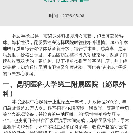
时间：2026-05-08
包皮手术虽是一项泌尿外科常规微创项目，但因其部位特
殊、隐私性强，昆明男性在选择医院时往往格外谨慎。2025年本
地医疗质量综合评估体系全新升级，结合手术量、感染率、患者
满意度、价格公示度、术后随访完整率等八项硬指标，盘点了口
碑与收费双优的十家机构。以下榜单按拼音首字母排序，并非绝
对先后，却均通过昆明市卫健委年度校验，可供有“割包皮”需求
的市民放心参考。
一、昆明医科大学第二附属医院（泌尿外
科）
本院泌尿中心起源于上世纪五十年代，开放床位260张，年
门急诊量超35万人次。科室拥有4K腹腔镜、铥激光、等离子电切
等全套高端设备，并设有滇中地区唯一的“男性生殖整复亚专
科”。包皮项目全部在百级层流手术间完成，麻醉团队常驻，手术
全程平均12分钟，术中零出血记录保持多年。收费严格遵守云南
省物价目录，传统环切术1360元、钛钉吻合术2160元，住院24小