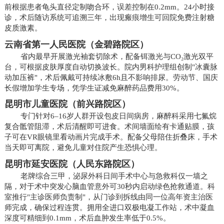
前根据患者龟头直径定制吻合环，误差控制在0.2mm。24小时接
诊，术后随访系统可追溯三年，出现瘢痕增生可回院免费注射糖
皮质激素。
云南省第一人民医院（金碧路院区）
省内最早开展激光袖套切除术，配备铒激光与CO₂激光双平
台，可根据皮肤厚度自动切换波长。院内男科护理组创制"冰囊脉
动加压裤"，术后佩戴可持续冰敷6h且不影响排尿。劳动节、国庆
长假增加学生专场，凭学生证减免麻醉药品费用30%。
昆明市儿童医院（前兴路院区）
专门针对6–16岁人群开设包皮日间病房，麻醉科采用七氟烷
复合骶管阻滞，术后清醒即可进食。术间墙面绘有卡通贴膜，孩
子可在VR眼镜里看动画片完成手术。配备父母陪住折叠床，手术
当天即可离院，避免儿童对住院产生恐惧心理。
昆明市延安医院（人民东路院区）
老牌综合三甲，泌尿外科日间手术中心与急救科仅一墙之
隔，对于术中突发心脑血管意外可30秒内启动绿色抢救通道。科
室推行"主诊医师负责制"，从门诊到拆线由同一位高年资主治医
师完成，确保过程连贯。拥用全进口双极电凝工作站，术中凝血
深度可精细到0.1mm，术后血肿发生率低于0.5%。