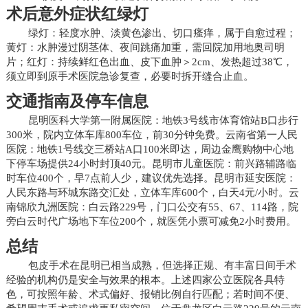
术后意外症状红绿灯
绿灯：轻度水肿、淡黄色渗出、切口瘙痒，属于自愈过程；
黄灯：水肿漫过阴茎体、夜间跳痛加重，需回院加用地奥司明
片；红灯：持续鲜红色出血、皮下血肿＞2cm、发热超过38℃，
须立即到原手术医院急诊复查，必要时拆开缝合止血。
交通指南及停车信息
昆明医科大学第一附属医院：地铁3号线市体育馆站B口步行
300米，院内立体车库800车位，前30分钟免费。云南省第一人民
医院：地铁1号线交三桥站A口100米即达，周边金鹰购物中心地
下停车场提供24小时封顶40元。昆明市儿童医院：前兴路辅路临
时车位400个，早7点前人少，建议优先选择。昆明市延安医院：
人民东路与环城东路交汇处，立体车库600个，白天4元/小时。云
南锦欣九洲医院：白云路229号，门口公交有55、67、114路，院
旁白云时代广场地下车位200个，就医凭小票可减免2小时费用。
总结
包皮手术在昆明已相当成熟，但选择正规、有丰富日间手术
经验的机构仍是安全与效果的根本。上述四家公立医院各具特
色，可按照年龄、术式偏好、报销比例自行匹配；若时间不便、