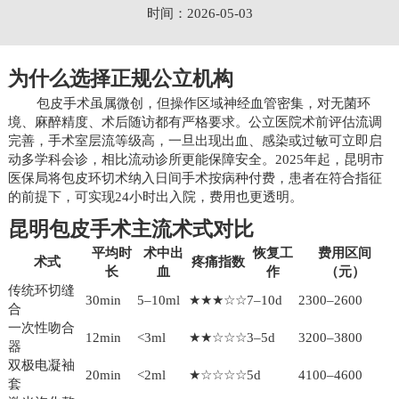
时间：2026-05-03
为什么选择正规公立机构
包皮手术虽属微创，但操作区域神经血管密集，对无菌环
境、麻醉精度、术后随访都有严格要求。公立医院术前评估流调
完善，手术室层流等级高，一旦出现出血、感染或过敏可立即启
动多学科会诊，相比流动诊所更能保障安全。2025年起，昆明市
医保局将包皮环切术纳入日间手术按病种付费，患者在符合指征
的前提下，可实现24小时出入院，费用也更透明。
昆明包皮手术主流术式对比
平均时
术中出
恢复工
费用区间
术式
疼痛指数
长
血
作
（元）
传统环切缝
30min
5–10ml
★★★☆☆
7–10d
2300–2600
合
一次性吻合
12min
<3ml
★★☆☆☆
3–5d
3200–3800
器
双极电凝袖
20min
<2ml
★☆☆☆☆
5d
4100–4600
套