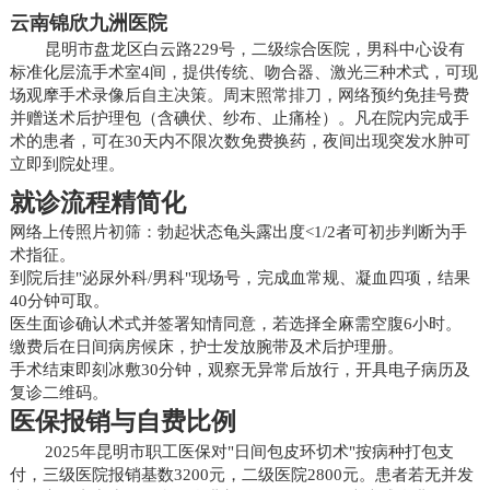
云南锦欣九洲医院
昆明市盘龙区白云路229号，二级综合医院，男科中心设有
标准化层流手术室4间，提供传统、吻合器、激光三种术式，可现
场观摩手术录像后自主决策。周末照常排刀，网络预约免挂号费
并赠送术后护理包（含碘伏、纱布、止痛栓）。凡在院内完成手
术的患者，可在30天内不限次数免费换药，夜间出现突发水肿可
立即到院处理。
就诊流程精简化
网络上传照片初筛：勃起状态龟头露出度<1/2者可初步判断为手
术指征。
到院后挂"泌尿外科/男科"现场号，完成血常规、凝血四项，结果
40分钟可取。
医生面诊确认术式并签署知情同意，若选择全麻需空腹6小时。
缴费后在日间病房候床，护士发放腕带及术后护理册。
手术结束即刻冰敷30分钟，观察无异常后放行，开具电子病历及
复诊二维码。
医保报销与自费比例
2025年昆明市职工医保对"日间包皮环切术"按病种打包支
付，三级医院报销基数3200元，二级医院2800元。患者若无并发