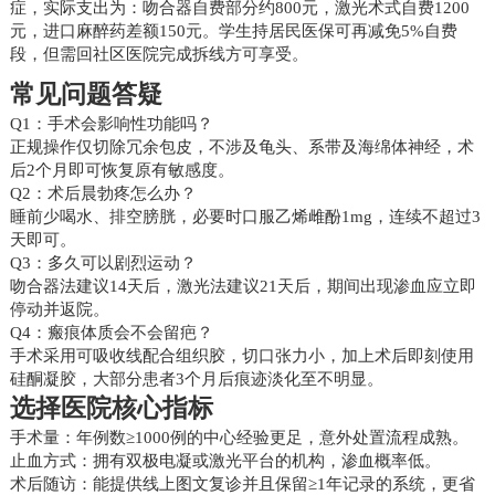
症，实际支出为：吻合器自费部分约800元，激光术式自费1200
元，进口麻醉药差额150元。学生持居民医保可再减免5%自费
段，但需回社区医院完成拆线方可享受。
常见问题答疑
Q1：手术会影响性功能吗？
正规操作仅切除冗余包皮，不涉及龟头、系带及海绵体神经，术
后2个月即可恢复原有敏感度。
Q2：术后晨勃疼怎么办？
睡前少喝水、排空膀胱，必要时口服乙烯雌酚1mg，连续不超过3
天即可。
Q3：多久可以剧烈运动？
吻合器法建议14天后，激光法建议21天后，期间出现渗血应立即
停动并返院。
Q4：瘢痕体质会不会留疤？
手术采用可吸收线配合组织胶，切口张力小，加上术后即刻使用
硅酮凝胶，大部分患者3个月后痕迹淡化至不明显。
选择医院核心指标
手术量：年例数≥1000例的中心经验更足，意外处置流程成熟。
止血方式：拥有双极电凝或激光平台的机构，渗血概率低。
术后随访：能提供线上图文复诊并且保留≥1年记录的系统，更省