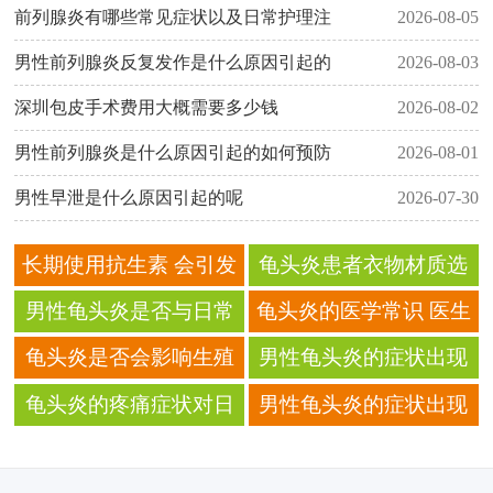
前列腺炎有哪些常见症状以及日常护理注
2026-08-05
男性前列腺炎反复发作是什么原因引起的
2026-08-03
深圳包皮手术费用大概需要多少钱
2026-08-02
男性前列腺炎是什么原因引起的如何预防
2026-08-01
男性早泄是什么原因引起的呢
2026-07-30
长期使用抗生素 会引发
龟头炎患者衣物材质选
龟头炎吗
择有哪些要求？
男性龟头炎是否与日常
龟头炎的医学常识 医生
习惯密切相关
为你专业解答
龟头炎是否会影响生殖
男性龟头炎的症状出现
系统健康？
后如何选择休闲方式 活
龟头炎的疼痛症状对日
男性龟头炎的症状出现
动建议
常生活的影响 疼痛解析
后如何进行家庭护理 护
理要点