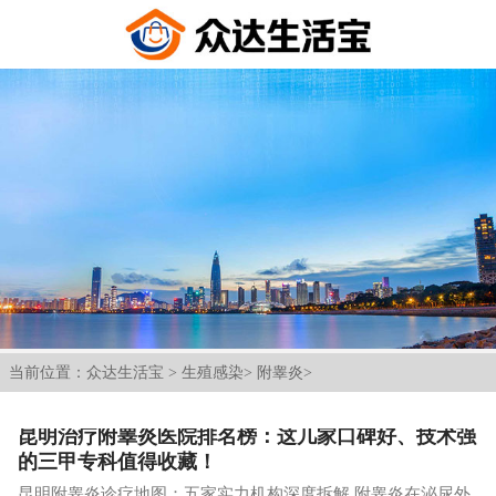
当前位置：
众达生活宝
>
生殖感染
>
附睾炎
>
昆明治疗附睾炎医院排名榜：这几家口碑好、技术强
的三甲专科值得收藏！
昆明附睾炎诊疗地图：五家实力机构深度拆解 附睾炎在泌尿外