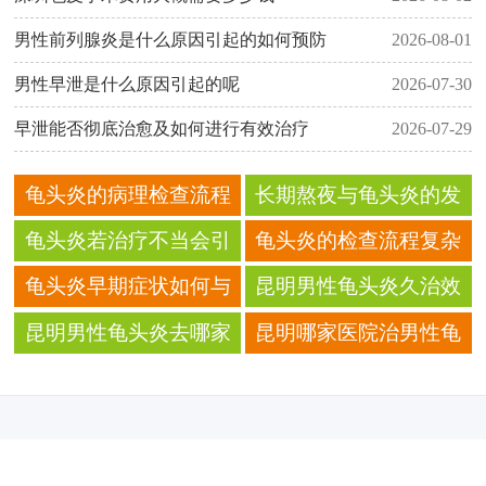
男性前列腺炎是什么原因引起的如何预防
2026-08-01
男性早泄是什么原因引起的呢
2026-07-30
早泄能否彻底治愈及如何进行有效治疗
2026-07-29
龟头炎的病理检查流程
长期熬夜与龟头炎的发
及意义 哪些患者需要做
病风险有关吗 科学解读
龟头炎若治疗不当会引
龟头炎的检查流程复杂
病理检查
发哪些严重后果 后果超
吗 详细步骤介绍
龟头炎早期症状如何与
昆明男性龟头炎久治效
乎想象
其他炎症区分？
果差 去哪里看诊能提升
昆明男性龟头炎去哪家
昆明哪家医院治男性龟
疗效
医院看诊更顺畅
头炎专业 诊疗经验足应
对各类龟头炎