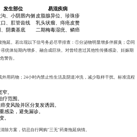
发生部位
易混疾病
状沟、小阴唇内侧
皮脂腺异位、珍珠疹
道口、肛管齿线
乳头状瘤、痔疮皮赘
阴、阴囊基底
二期梅毒湿疣、鳞癌
被拖延。若出现以下信号务必尽早排查：①分泌物明显增多伴腥臭；②同
；④疣体短期内增多、融合成巨块。对曾经患过其他性传播感染、妊娠期
高危警告。
或外用药物；24小时内禁止性生活及阴道冲洗，减少取样干扰。标准流程
宽窄。
治疗范围。
等，评估癌变风险并区分复发诱因。
多重感染，避免漏诊。
变。
定清除方案，切忌自行网购"三无"药膏拖延病情。