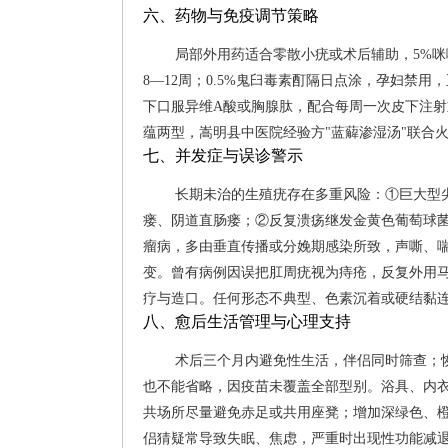
六、药物与免疫调节策略
局部外用药适合零散小疣或术后辅助，5%咪
8—12周；0.5%鬼臼毒素酊隔日点涂，孕妇禁
下口服异维A酸或胸腺肽，配合每周一次皮下注射
蕴两型，嵩明县中医院经验方"蓝薢渗湿汤"联合火针
七、并发症与误诊警示
长期未治的生殖疣存在多重风险：①巨大型尖锐湿疣
瘘、阴道直肠瘘；②反复溃疡继发金黄色葡萄球
瘤病，多由垂直传播或分娩期感染所致，声嘶、喘
变。曾有病例因误把肛周疣视为痔疮，反复外用马
疗与造口。任何形态不典型、色素沉着或硬结黏
八、愈后生活管理与心理支持
术后三个月内避免性生活，伴侣同时筛查；
也不能省略，因疫苗未覆盖全部型别。浴具、内
共场所尽量避免赤足或共用座凳；增加深绿色、橙
侣猜疑常导致失眠、焦虑，严重时出现性功能减