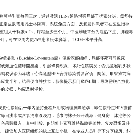
喹莫特乳膏每周三次，通过激活TLR-7通路增强局部干扰素分泌，需坚持
用，正常皮肤需用凡士林隔离。系统免疫方面，反复发作患者可在医生指导
重组人干扰素α-2b，疗程至少三个月。中医辨证常分为湿热下注、脾虚毒
，可在12周内使75%患者疣体脱落，且CD4+水平升高。
（Buschke-Löwenstein瘤）侵袭深部组织，局部坏死可导致尿
菌或溶血性链球菌感染，引起蜂窝织炎、坏死性筋膜炎；③儿童喉乳头状
鸣易误诊为哮喘；④高危型HPV合并感染诱发宫颈、阴茎、肛管癌前病
应龙半年，结果便血并狭窄，影像提示肛门鳞癌II期，最终需联合放化
连的皮损，均应及时活检。
恢复性接触后一年内坚持全程外用或物理屏障避孕，即使接种过HPV疫苗
衣每日沸水或含氯消毒液浸泡，毛巾与袜子分开洗涤；健身房、泳池等公
色果蔬摄入，其中叶酸、β-胡萝卜素可维持黏膜完整性。复发恐惧及伴
退，建议加入医院组织的线上互助小组，在专业人员引导下分享经历、纠