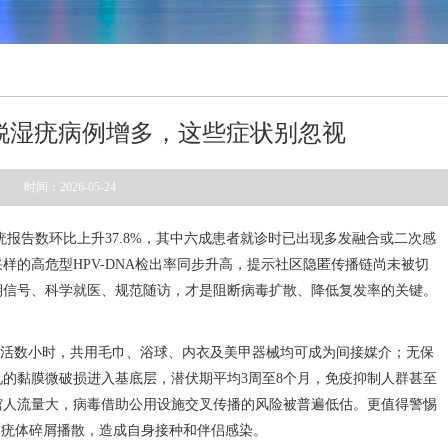
锐湿疣病例增多，这些症状别忽视
时间：2026-05-24
报告数环比上升37.8%，其中六成患者就诊时已出现多发融合或二次感
采样的高危型HPV-DNA检出率同步升高，提示社区隐匿传播链尚未被切
期信号、科学就医、规范随访，才是阻断病毒扩散、降低复发率的关键。
可存活数小时，共用毛巾、浴球、内衣及美甲器械均可成为间接媒介；无保
的黏膜微破损进入基底层，潜伏期平均3周至8个月，免疫抑制人群甚至
馆人流量大，病毒借助公用设施交叉传播的风险被普遍低估。更值得警惕
使疣体碎屑播散，造成自身接种和伴侣感染。