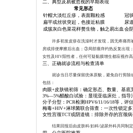
二、典型及易被忽视的早期表现
常见形态
针帽大淡红丘疹，表面颗粒感
冠
扁平或丝状突起，色接近粘膜
尿
成簇灰白色菜花样赘生物，触之易出血
会
许多初发皮疹在洗澡时才发现，因无疼痛而
房或排便摩擦后出血；③局部瘙痒灼热反复出现
女性及HIV阳性者，任何可疑黏膜增生都应视作
三、正确就诊流程与检查清单
就诊当日尽量保留疣体原貌，避免自行剪除
包括：
肉眼+皮肤镜初筛：确定形态、数量、基底
3%—5%醋酸白试验：显现亚临床灶，指导
分子分型：PCR检测HPV6/11/16/18
梅毒+HIV+淋球菌联合筛查：一次性锁定
女性宫颈TCT或阴道镜：排除并存的宫颈病
结果回报后由皮肤科/妇科/泌尿外科共同制
四、公立医院推荐