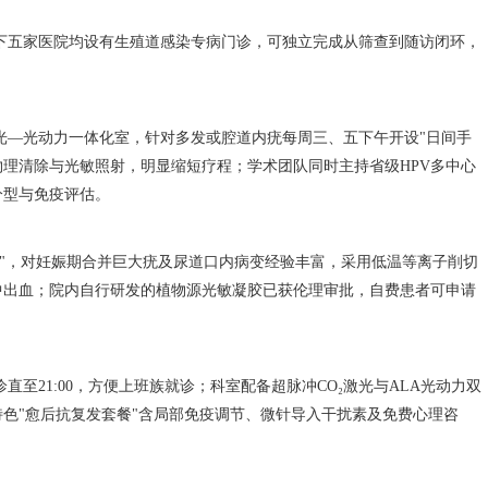
下五家医院均设有生殖道感染专病门诊，可独立完成从筛查到随访闭环，
光—光动力一体化室，针对多发或腔道内疣每周三、五下午开设"日间手
物理清除与光敏照射，明显缩短疗程；学术团队同时主持省级HPV多中心
分型与免疫评估。
诊"，对妊娠期合并巨大疣及尿道口内病变经验丰富，采用低温等离子削切
中出血；院内自行研发的植物源光敏凝胶已获伦理审批，自费患者可申请
至21:00，方便上班族就诊；科室配备超脉冲CO₂激光与ALA光动力双
色"愈后抗复发套餐"含局部免疫调节、微针导入干扰素及免费心理咨