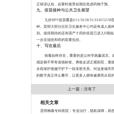
正错误认知，必要时接受短期抗焦虑药物干预。
九、疫苗接种与公共卫生展望
九价HPV疫苗覆盖6/11/16/18/31/33/4
种。昆明大部分社区卫生服务中心均设有成人接种
别。值得期待的还有国产十四价疫苗已进入II期临
一步压缩疣和癌的双重负担。
十、写在最后
病毒始终存在，重要的是让科学跑赢谣言。
感染都不带有道德标签。勇敢走进正规医院，遵
全程保护措施守护下一段亲密关系。对这座城市
的数字真正停止攀升，让更多人拥有健康而从容
上一篇：没有了
相关文章
昆明梅毒专科医院：专业治疗，隐私保障，助