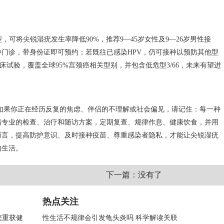
5/52/58型，可将尖锐湿疣发生率降低90%，推荐9—45岁女性及9—26岁男性接
门诊，带身份证即可预约；若既往已感染HPV，仍可接种以预防其他型
床试验，覆盖全球95%宫颈癌相关型别，并包含低危型3/66，未来有望进
如果你正在经历反复的焦虑、伴侣的不理解或社会偏见，请记住：每一种
循专业的检查、治疗和随访方案，定期复查、规律作息、健康饮食，并用
而言，提高防护意识、及时接种疫苗、尊重感染者隐私，才能让尖锐湿疣
的生活。
下一篇：没有了
热点关注
您重获健
性生活不规律会引发龟头炎吗 科学解读关联