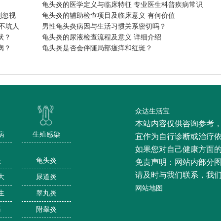
龟头炎的医学定义与临床特征 专业医生科普疾病常识
别忽视
龟头炎的辅助检查项目及临床意义 有何价值
不坑人
男性龟头炎病因与生活习惯关系密切吗？
状？
龟头炎的尿液检查流程及意义 详细介绍
病？
龟头炎是否会伴随局部瘙痒和红斑？
众达生活宝
本站内容仅供咨询参考
病
生殖感染
宜作为自行诊断或治疗
如果您对自己健康方面
炎
龟头炎
免责声明：网站内部分
请及时与我们联系，我
大
尿道炎
网站地图
生
睾丸炎
痛
附睾炎