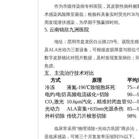
作为市级传染病专科医院，其皮肤性病科侧
术感染风险降至最低；检验科具备实时荧光PCR与数字
周发现潜伏感染，为早期干预赢得时间。
5. 云南锦欣九洲医院
地址：昆明市盘龙区白云路229号。该院生
及ALA光动力三套设备，可根据皮损厚度与部位个
数字皮肤镜比对照片数据，及时发现复发病灶；
焦虑。
五、主流治疗技术对比
方式
原理
平均
冷冻
液氮-196℃致细胞坏死
75—
电灼/电切
高频电流碳化+切除
90—
CO₂激光
10.6μm汽化，精准封闭血管
92—
光动力
ALA富集+635nm光源杀伤
85—
外科切除
传统刀片梭形切除
98%
临床常采用"物理清除+光动力巩固"两步法
亚临床感染，可将三个月复发率压缩到5%以下。