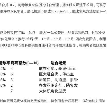
重合并HIV、梅毒等复杂病例的综合管理，拥有独立层流手术间，可将手
PCR双平台，最低检测下限达10 copies/μL，能比常规方法提前2—4
殖感染科实行"门诊—治疗—随访"一站式管理，配备高频电刀、射频冷凝
体化组合；推行"术后7天、1个月、3个月、6个月"四次免费回访，利用
同时联合精神心理科提供性健康科普与伴侣沟通指导，帮助患者摆脱复发
清除率
疼痛指数(0—10)
适合场景
85%
4
散在小疣，基底<2mm
95%
6
巨大融合疣，伴出血
98%
3
尿道口、阴道壁、肛管
93%
2
多发亚临床灶，防复发
7
大体积角化型疣
，对肉眼可见疣体实施激光或电灼，待创面愈合后再行1—3次光动力清除