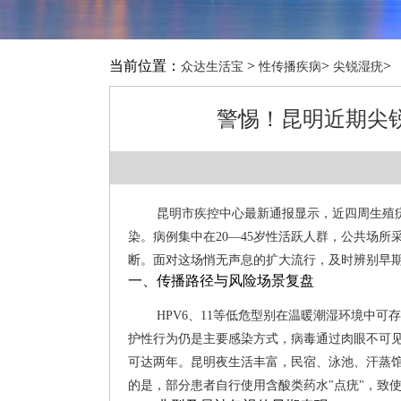
当前位置：
>
>
>
众达生活宝
性传播疾病
尖锐湿疣
警惕！昆明近期尖
昆明市疾控中心最新通报显示，近四周生殖疣
染。病例集中在20—45岁性活跃人群，公共场所
断。面对这场悄无声息的扩大流行，及时辨别早
一、传播路径与风险场景复盘
HPV6、11等低危型别在温暖潮湿环境中
护性行为仍是主要感染方式，病毒通过肉眼不可见
可达两年。昆明夜生活丰富，民宿、泳池、汗蒸
的是，部分患者自行使用含酸类药水"点疣"，致