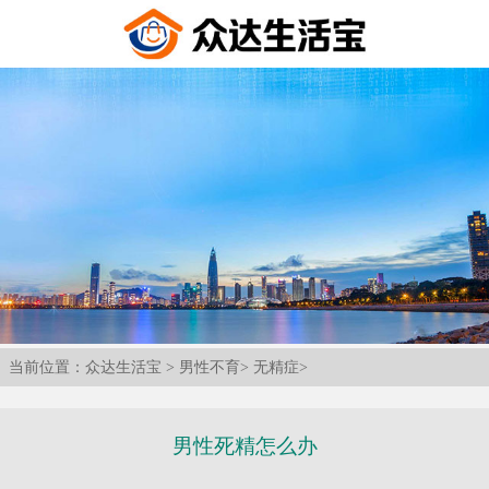
当前位置：
众达生活宝
>
男性不育
>
无精症
>
男性死精怎么办