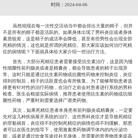
时间：2024-04-06
虽然咱现在每一次性交活动当中都会排出大量的精子，但并
不是所有的精子都是活跃的。如果身体出现了男科炎症或者身体
素质较差，这是精子的成活率会降低，甚至有些男性会出现全部
死精的情况，这也就是所谓的死精症。那大家应该如何治疗死精
症的病情呢？下面就具体给大家介绍一些治疗方法。
首先，大部分死精症患者需要接受抗生素治疗，这是因为慢
性细菌性前列腺炎或者是精囊炎，都会导致患者的精子出现异
常。这时只能是通过抗生素药物或抗菌性药物来控制炎症，炎症
得到控制后，精子的活跃度也会有所恢复。为了能够帮助患者选
择更有针对性的治疗药物，在治疗之前会对患者进行系统的男科
检查。医生会根据实际病情，推荐患者使用抗生素的药物或抗细
菌性药物，严重时则需要选择广谱类药物。
其次，如果死精症患者本身患有前列腺炎或精囊炎，一定要
先对这几种疾病展开系统的治疗。这些男科炎症才是导致死精症
的罪魁祸首，炎症得不到控制死精症的病情也得不到缓解。那患
者可以在医生的指导下，使用激素类药物调节体内的内分泌功
能，或者是通过饮食等途径补充身体，所需要的营养物质来提高